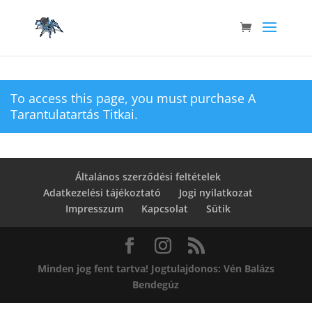
To access this page, you must purchase
A
Tarantulatartás Titkai
.
Általános szerződési feltételek
Adatkezelési tájékoztató
Jogi nyilatkozat
Impresszum
Kapcsolat
Sütik
Minden jog fent tartva! Jogtulajdonos: Vén Balázs
Bendegúz