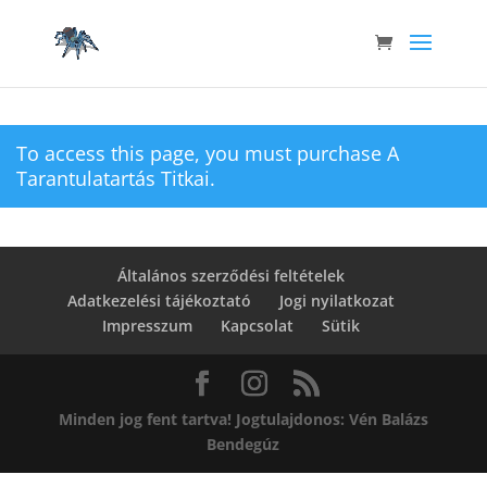
To access this page, you must purchase
A
Tarantulatartás Titkai
.
Általános szerződési feltételek
Adatkezelési tájékoztató
Jogi nyilatkozat
Impresszum
Kapcsolat
Sütik
Minden jog fent tartva! Jogtulajdonos: Vén Balázs
Bendegúz