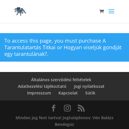
To access this page, you must purchase
A
Tarantulatartás Titkai
or
Hogyan viseljük gondját
egy tarantulának?
.
Általános szerződési feltételek
Adatkezelési tájékoztató
Jogi nyilatkozat
Impresszum
Kapcsolat
Sütik
Minden jog fent tartva! Jogtulajdonos: Vén Balázs
Bendegúz