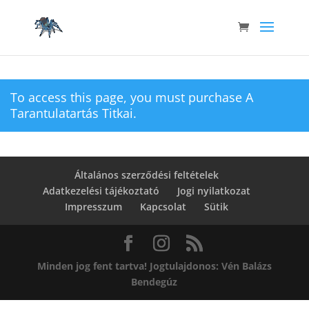
To access this page, you must purchase
A
Tarantulatartás Titkai
.
Általános szerződési feltételek
Adatkezelési tájékoztató
Jogi nyilatkozat
Impresszum
Kapcsolat
Sütik
Minden jog fent tartva! Jogtulajdonos: Vén Balázs
Bendegúz